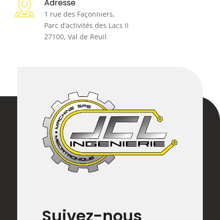
Adresse
1 rue des Façonniers,
Parc d’activités des Lacs II
27100, Val de Reuil
Suivez-nous