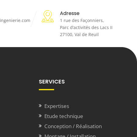
Adresse
-ingenierie.com
1 rue des Façonniers,
Parc d’activités des Lacs II
27100, Val de Reuil
SERVICES
Expertises
Etude technique
Conception / Réalisation
Montage / Installation