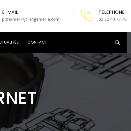
E-MAIL
TÉLÉPHONE
p.bernier@jcl-ingenierie.com
02 32 40 77 70
CTUALITÉS
CONTACT
RNET