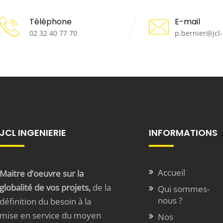
Téléphone
E-mail
02 32 40 77 70
p.bernier@jcl
JCL INGENIERIE
INFORMATIONS
Accueil
Maitre d’oeuvre sur la
globalité de vos projets,
de la
Qui sommes-
nous ?
définition du besoin à la
mise en service du moyen
Nos